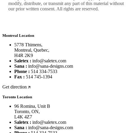
modify, distribute, or transmit any part of this material without
our prior written consent. All rights are reserved.
Montreal Location
5778 Thimens,
Montreal, Quebec,
H4R 2K9
Saletex :
info@saletex.com
Sana :
info@sana-designs.com
Phone :
514 334-7533
Fax :
514 745-1394
Get direction
Toronto Location
96 Romina, Unit B
Toronto, ON,
L4K 4Z7
Saletex :
info@saletex.com
Sana :
info@sana-designs.com
Phone :
514 334-7533