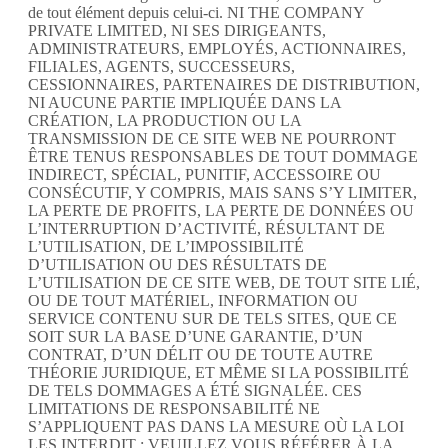
de tout élément depuis celui-ci. NI THE COMPANY
PRIVATE LIMITED, NI SES DIRIGEANTS,
ADMINISTRATEURS, EMPLOYÉS, ACTIONNAIRES,
FILIALES, AGENTS, SUCCESSEURS,
CESSIONNAIRES, PARTENAIRES DE DISTRIBUTION,
NI AUCUNE PARTIE IMPLIQUÉE DANS LA
CRÉATION, LA PRODUCTION OU LA
TRANSMISSION DE CE SITE WEB NE POURRONT
ÊTRE TENUS RESPONSABLES DE TOUT DOMMAGE
INDIRECT, SPÉCIAL, PUNITIF, ACCESSOIRE OU
CONSÉCUTIF, Y COMPRIS, MAIS SANS S’Y LIMITER,
LA PERTE DE PROFITS, LA PERTE DE DONNÉES OU
L’INTERRUPTION D’ACTIVITÉ, RÉSULTANT DE
L’UTILISATION, DE L’IMPOSSIBILITÉ
D’UTILISATION OU DES RÉSULTATS DE
L’UTILISATION DE CE SITE WEB, DE TOUT SITE LIÉ,
OU DE TOUT MATÉRIEL, INFORMATION OU
SERVICE CONTENU SUR DE TELS SITES, QUE CE
SOIT SUR LA BASE D’UNE GARANTIE, D’UN
CONTRAT, D’UN DÉLIT OU DE TOUTE AUTRE
THÉORIE JURIDIQUE, ET MÊME SI LA POSSIBILITÉ
DE TELS DOMMAGES A ÉTÉ SIGNALÉE. CES
LIMITATIONS DE RESPONSABILITÉ NE
S’APPLIQUENT PAS DANS LA MESURE OÙ LA LOI
LES INTERDIT ; VEUILLEZ VOUS RÉFÉRER À LA